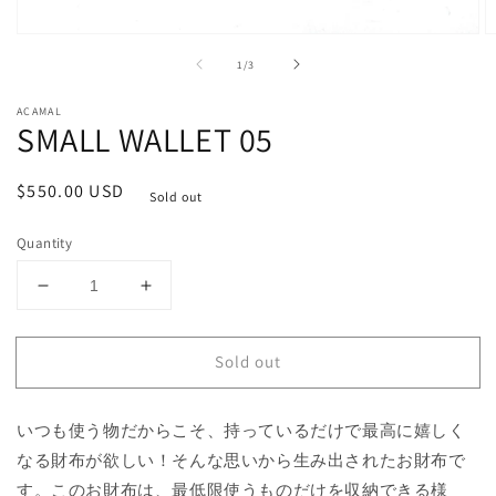
Open
O
media
m
of
1
/
3
1
2
in
in
modal
m
ACAMAL
SMALL WALLET 05
Regular
$550.00 USD
Sold out
price
Quantity
Decrease
Increase
quantity
quantity
for
for
Sold out
SMALL
SMALL
WALLET
WALLET
05
05
いつも使う物だからこそ、持っているだけで最高に嬉しく
なる財布が欲しい！そんな思いから生み出されたお財布で
す。このお財布は、最低限使うものだけを収納できる様