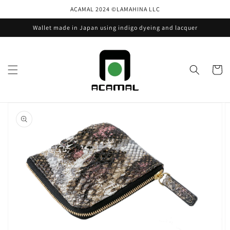
Skip to
ACAMAL 2024 ©️LAMAHINA LLC
content
Wallet made in Japan using indigo dyeing and lacquer
Cart
Skip to
product
information